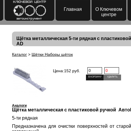
Главная
О Ключевом
центре
Щётка металлическая 5-ти рядная с пластиковой
AD
Каталог
>
Щётки Наборы щёток
Цена:
152 руб.
В КОРЗИНУ
УДАЛИТЬ
Аналоги
Щётка металлическая с пластиковой ручкой Авто
5-ти рядная
Предназначена для очистки поверхностей от старой